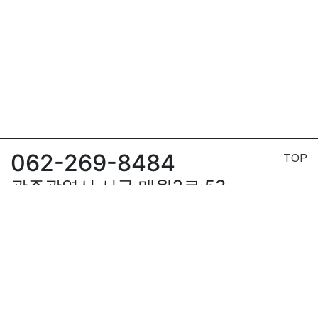
062-269-8484
TOP
광주광역시 서구 매월2로 53
3동-105호
와이스쿠버
이용약관