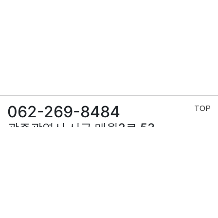
062-269-8484
TOP
광주광역시 서구 매월2로 53
3동-105호
와이스쿠버
이용약관